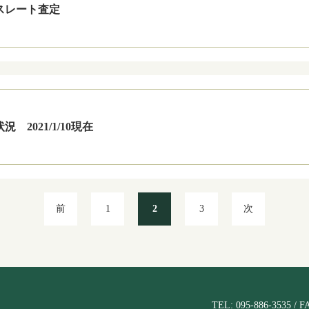
スレート査定
 2021/1/10現在
前
1
2
3
次
TEL: 095-886-3535 / F