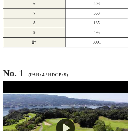
6
403
7
363
8
135
9
495
計
3091
No. 1
(PAR: 4 / HDCP: 9)